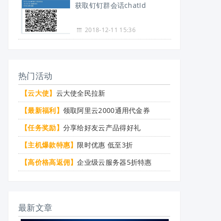
获取钉钉群会话chatId
2018-12-11 15:36
热门活动
【云大使】
云大使全民拉新
【最新福利】
领取阿里云2000通用代金券
【任务奖励】
分享给好友云产品得好礼
【主机爆款特惠】
限时优惠 低至3折
【高价格高返佣】
企业级云服务器5折特惠
最新文章