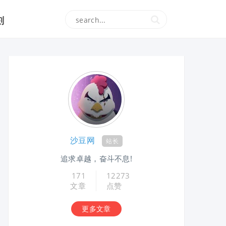
刻
沙豆网
站长
追求卓越，奋斗不息!
171
12273
文章
点赞
更多文章