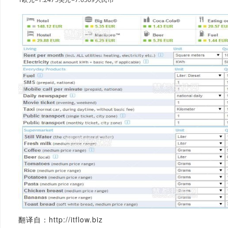
翻译自：http://itflow.biz