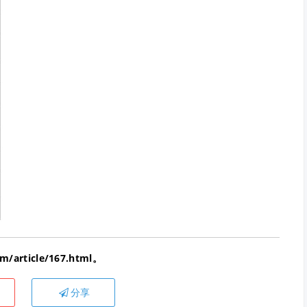
article/167.html。
分享