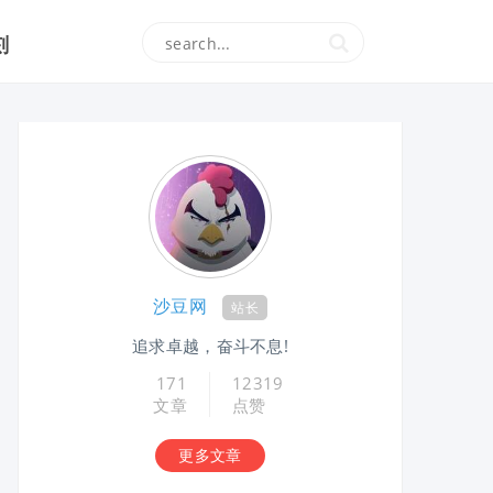
刻
沙豆网
站长
追求卓越，奋斗不息!
171
12319
文章
点赞
更多文章