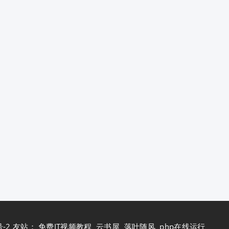
号-2
友站：
免费IT视频教程
云书屋
落叶随风
php在线运行