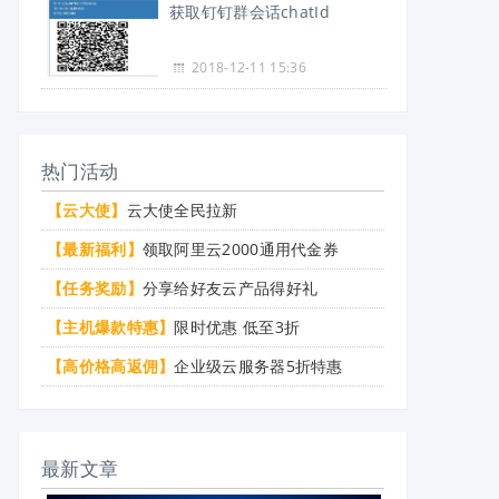
获取钉钉群会话chatId
2018-12-11 15:36
热门活动
【云大使】
云大使全民拉新
【最新福利】
领取阿里云2000通用代金券
【任务奖励】
分享给好友云产品得好礼
【主机爆款特惠】
限时优惠 低至3折
【高价格高返佣】
企业级云服务器5折特惠
最新文章